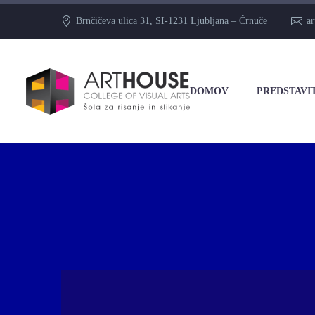
Brnčičeva ulica 31, SI-1231 Ljubljana – Črnuče
a
DOMOV
PREDSTAVI