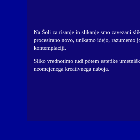
Na Šoli za risanje in slikanje smo zavezani s
procesirano novo, unikatno idejo, razumemo j
kontemplaciji.
Sliko vrednotimo tudi pótem estetike umetniš
neomejenega kreativnega naboja.