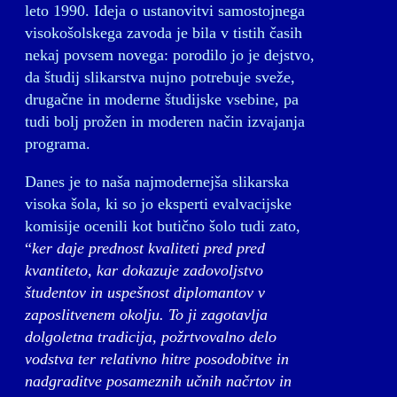
leto 1990. Ideja o ustanovitvi samostojnega
visokošolskega zavoda je bila v tistih časih
nekaj povsem novega: porodilo jo je dejstvo,
da študij slikarstva nujno potrebuje sveže,
drugačne in moderne študijske vsebine, pa
tudi bolj prožen in moderen način izvajanja
programa.
Danes je to naša najmodernejša slikarska
visoka šola, ki so jo eksperti evalvacijske
komisije ocenili kot butično šolo tudi zato,
“
ker daje prednost kvaliteti pred pred
kvantiteto, kar dokazuje zadovoljstvo
študentov in uspešnost diplomantov v
zaposlitvenem okolju. To ji zagotavlja
dolgoletna tradicija, požrtvovalno delo
vodstva ter relativno hitre posodobitve in
nadgraditve posameznih učnih načrtov in