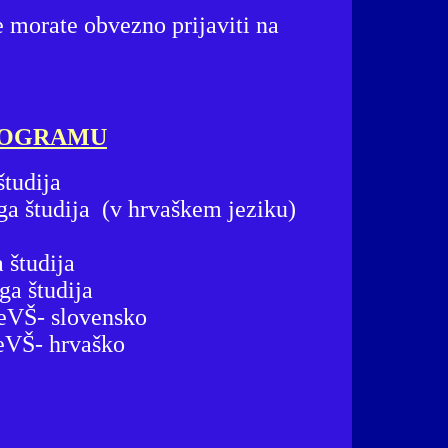
e morate obvezno prijaviti na
ROGRAMU
študija
a študija (v hrvaškem jeziku)
 študija
ga študija
u eVŠ- slovensko
 eVŠ- hrvaško