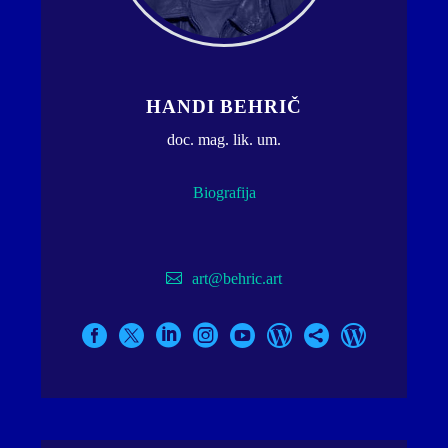
HANDI BEHRIČ
doc. mag. lik. um.
Biografija
art@behric.art